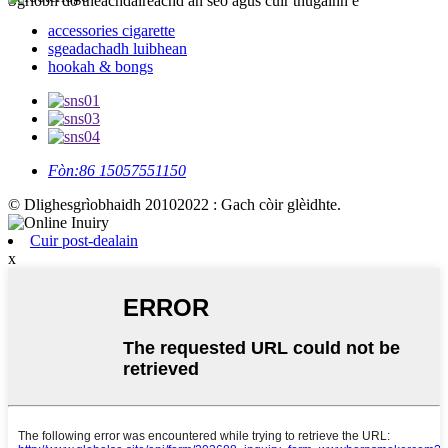
Sgrìobh do theachdaireachd an seo agus cuir thugainn e
accessories cigarette
sgeadachadh luibhean
hookah & bongs
Fòn:
86 15057551150
© Dlighesgrìobhaidh 20102022 : Gach còir glèidhte.
Cuir post-dealain
x