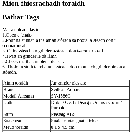
Mion-fhiosrachadh toraidh
Bathar Tags
Mar a chleachdas tu:
1.Open a 'chaip.
2.Pour na stuthan a tha air an stòradh sa bhotal a-steach don t-
seòmar ìosal.
3. Cuir a-steach an grinder a-steach don t-seòmar ìosal.
4.Twist an grinder le dà làmh.
5.Check ma tha am bleith deiseil.
6. Thoir an stuth talmhainn a-steach don mhullach grinder airson a
stòradh.
Ainm toraidh
Jar grinder plastaig
Brand
Seillean Adharc
Modail Àireamh
SY-1586G
Dath
Dubh / Geal / Dearg / Orains / Gorm /
Purpaidh
Stuth
Plastaig ABS
Suaicheantas
Suaicheantas gnàthaichte
Meud toraidh
8.1 x 4.5 cm