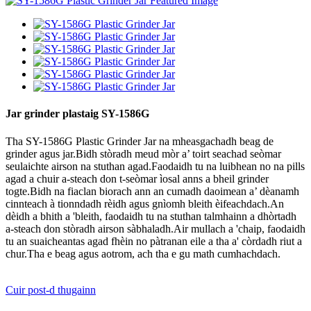
Jar grinder plastaig SY-1586G
Tha SY-1586G Plastic Grinder Jar na mheasgachadh beag de
grinder agus jar.Bidh stòradh meud mòr a’ toirt seachad seòmar
seulaichte airson na stuthan agad.Faodaidh tu na luibhean no na pills
agad a chuir a-steach don t-seòmar ìosal anns a bheil grinder
togte.Bidh na fiaclan biorach ann an cumadh daoimean a’ dèanamh
cinnteach à tionndadh rèidh agus gnìomh bleith èifeachdach.An
dèidh a bhith a 'bleith, faodaidh tu na stuthan talmhainn a dhòrtadh
a-steach don stòradh airson sàbhaladh.Air mullach a 'chaip, faodaidh
tu an suaicheantas agad fhèin no pàtranan eile a tha a' còrdadh riut a
chur.Tha e beag agus aotrom, ach tha e gu math cumhachdach.
Cuir post-d thugainn