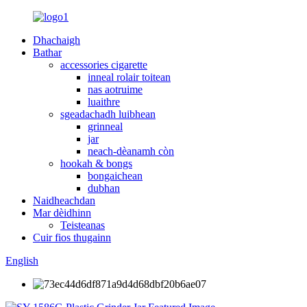
Dhachaigh
Bathar
accessories cigarette
inneal rolair toitean
nas aotruime
luaithre
sgeadachadh luibhean
grinneal
jar
neach-dèanamh còn
hookah & bongs
bongaichean
dubhan
Naidheachdan
Mar dèidhinn
Teisteanas
Cuir fios thugainn
English