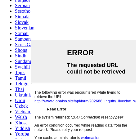
Serbian
Sesotho
Sinhala
Slovak
Slovenian
Somali
Samoan
Scots Gaelic
Shona
Sindhi
Sundanese
Swahili
Tajik
Tamil
Telugu
Thai
Ukrainian
Urdu
Uzbek
Vietnamese
Welsh
Xhosa
Yiddish
Yoruba