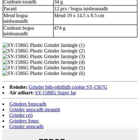
Cuideam toraidh
34 g
Pacaid
12 pcs / bogsa taisbeanaidh
Meud bogsa
Meud 19 x 14.5 x 8.5 cm
taisbeanaidh
Cuideam bogsa
474 g
taisbeanaidh
Roimhe:
Grinder bith-mhillidh cookie SY-1567G
Air adhart:
SY-1588G Super Jar
Grinders Smocadh
Grinder smocadh meatailt
Grinder ceò
Grinders Smoc
Grinder smocadh